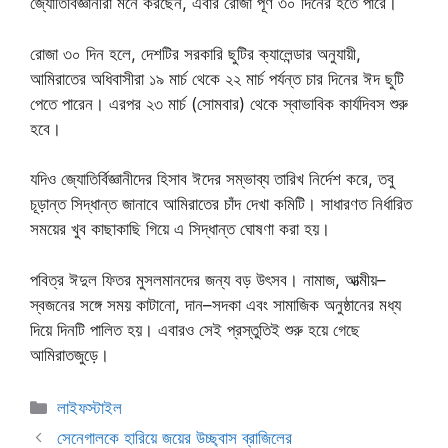
জ্যোতির্বিজ্ঞানীরা মনে করছেন, এবার রোজা পূর্ণ ৩০ দিনের হতে পারে।
রোজা ৩০ দিন হলে, দেশটির সরকারি ছুটির ক্যালেন্ডার অনুযায়ী,
আমিরাতের অধিবাসীরা ১৯ মার্চ থেকে ২২ মার্চ পর্যন্ত চার দিনের ঈদ ছুটি
পেতে পারেন। এরপর ২৩ মার্চ (সোমবার) থেকে স্বাভাবিক কার্যদিবস শুরু
হবে।
যদিও জ্যোতির্বিজ্ঞানীদের হিসাব ঈদের সম্ভাব্য তারিখ নির্দেশ করে, তবু
চূড়ান্ত সিদ্ধান্ত জানাবে আমিরাতের চাঁদ দেখা কমিটি। সাধারণত নির্ধারিত
সময়ের খুব কাছাকাছি গিয়ে এ সিদ্ধান্ত ঘোষণা করা হয়।
পবিত্র ঈদুল ফিতর মুসলমানদের জন্য বড় উৎসব। নামাজ, আত্মীয়–
স্বজনের সঙ্গে সময় কাটানো, দান–সদকা এবং সামাজিক অনুষ্ঠানের মধ্য
দিয়ে দিনটি পালিত হয়। এবারও সেই প্রস্তুতিই শুরু হয়ে গেছে
আমিরাতজুড়ে।
Categories
লাইফস্টাইল
সেনেগালকে হারিয়ে জয়ের উচ্ছ্বাস ব্রাজিলের