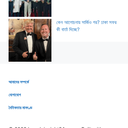
কেন আলোচনায় সার্জিও গর? ঢাকা সফর
কী বার্তা দিচ্ছে?
আমাদের সম্পর্কে
যোগাযোগ
নৈতিকতার মানদণ্ড