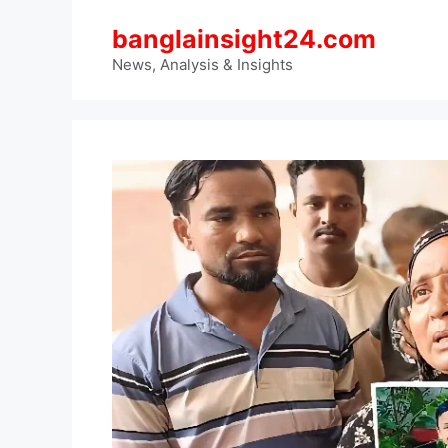
Skip
banglainsight24.com
to
content
News, Analysis & Insights