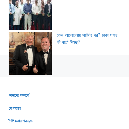
কেন আলোচনায় সার্জিও গর? ঢাকা সফর
কী বার্তা দিচ্ছে?
আমাদের সম্পর্কে
যোগাযোগ
নৈতিকতার মানদণ্ড