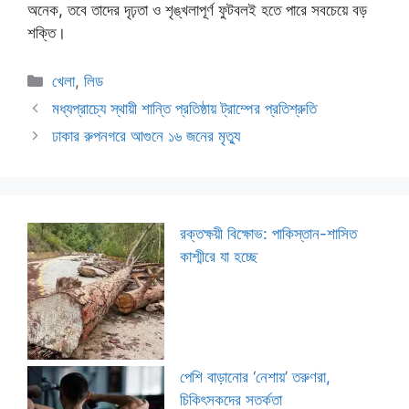
অনেক, তবে তাদের দৃঢ়তা ও শৃঙ্খলাপূর্ণ ফুটবলই হতে পারে সবচেয়ে বড়
শক্তি।
Categories
খেলা
,
লিড
মধ্যপ্রাচ্যে স্থায়ী শান্তি প্রতিষ্ঠায় ট্রাম্পের প্রতিশ্রুতি
ঢাকার রুপনগরে আগুনে ১৬ জনের মৃত্যু
রক্তক্ষয়ী বিক্ষোভ: পাকিস্তান-শাসিত
কাশ্মীরে যা হচ্ছে
পেশি বাড়ানোর ‘নেশায়’ তরুণরা,
চিকিৎসকদের সতর্কতা