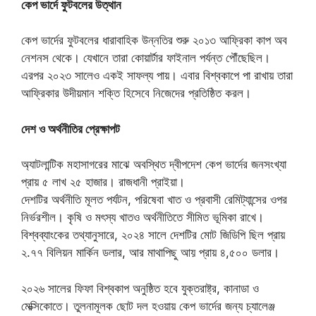
কেপ ভার্দে ফুটবলের উত্থান
কেপ ভার্দের ফুটবলের ধারাবাহিক উন্নতির শুরু ২০১৩ আফ্রিকা কাপ অব
নেশনস থেকে। যেখানে তারা কোয়ার্টার ফাইনাল পর্যন্ত পৌঁছেছিল।
এরপর ২০২৩ সালেও একই সাফল্য পায়। এবার বিশ্বকাপে পা রাখায় তারা
আফ্রিকার উদীয়মান শক্তি হিসেবে নিজেদের প্রতিষ্ঠিত করল।
দেশ ও অর্থনীতির প্রেক্ষাপট
অ্যাটলান্টিক মহাসাগরের মাঝে অবস্থিত দ্বীপদেশ কেপ ভার্দের জনসংখ্যা
প্রায় ৫ লাখ ২৫ হাজার। রাজধানী প্রাইয়া।
দেশটির অর্থনীতি মূলত পর্যটন, পরিষেবা খাত ও প্রবাসী রেমিট্যান্সের ওপর
নির্ভরশীল। কৃষি ও মৎস্য খাতও অর্থনীতিতে সীমিত ভূমিকা রাখে।
বিশ্বব্যাংকের তথ্যানুসারে, ২০২৪ সালে দেশটির মোট জিডিপি ছিল প্রায়
২.৭৭ বিলিয়ন মার্কিন ডলার, আর মাথাপিছু আয় প্রায় ৪,৫০০ ডলার।
২০২৬ সালের ফিফা বিশ্বকাপ অনুষ্ঠিত হবে যুক্তরাষ্ট্র, কানাডা ও
মেক্সিকোতে। তুলনামূলক ছোট দল হওয়ায় কেপ ভার্দের জন্য চ্যালেঞ্জ