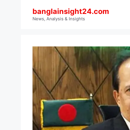
Skip
banglainsight24.com
to
content
News, Analysis & Insights