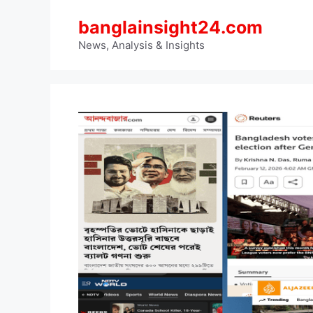
Skip
banglainsight24.com
to
content
News, Analysis & Insights