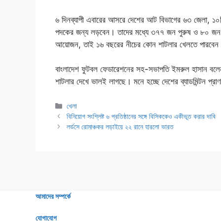
৬ দিনব্যাপী এবারের আসরে দেশের আট বিভাগের ৬৩ জেলা, ১০টি 
পদকের জন্য লড়বেন। তাদের মধ্যে ৩৭৭ জন পুরুষ ও ৮০ জন 
আয়োজন, তাই ১৬ বছরের নীচের কোন শাটলার খেলতে পারবেন
বাংলাদেশ ফুটবল ফেডারেশনের সহ-সভাপতি ইমরুল হাসান বল
শাটলার দেখে ভালই লাগছে। মনে হচ্ছে দেশের ব্যাডমিন্টন প্রা
Categories
খেলা
বিনিয়োগ সংশ্লিষ্ট ৬ প্রতিষ্ঠানের সঙ্গে বিসিককেও একীভূত করার দাবি
লর্ডসে রোমাঞ্চকর লড়াইয়ে ২২ রানে হারলো ভারত
আমাদের সম্পর্কে
যোগাযোগ