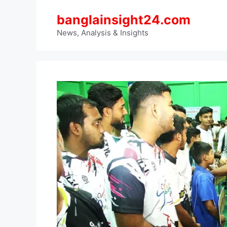
Skip
banglainsight24.com
to
content
News, Analysis & Insights