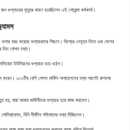
 গুপ্তচরের মৃত্যুর কারণ হয়েছিলেন এই গোয়েন্দা কর্মকর্তা।
অ্যামস
টি ডলার খরচ করেছে গুপ্তচরদের পিছনে। বিশ্বের নেতৃত্ব নিতে এক দেশের
করে নিত গোপন তথ্য।
যামস সোভিয়েত ইউনিয়নের গুপ্তচর হয়ে ওঠেন।
 ফাঁস করেন। ১০০টির বেশি গোপন মার্কিন অপারেশনের তথ্য আগেই রুশদের
ত্যু হয়, যারা আবার মার্কিনীদের গুপ্তচর হয়ে কাজ করতেন।
ি পোলিয়াকোভ, যিনি দীর্ঘদিন পশ্চিমাদের তথ্য দিচ্ছিলেন।
দেশের পক্ষে কাজ করা গুপ্তচরদের রুশদের কাছে ধরিয়ে দিতেন!