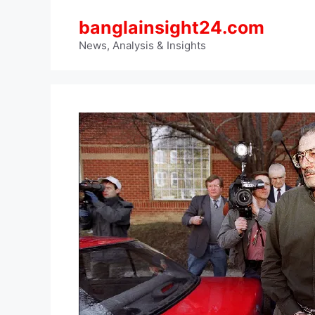
Skip
banglainsight24.com
to
content
News, Analysis & Insights