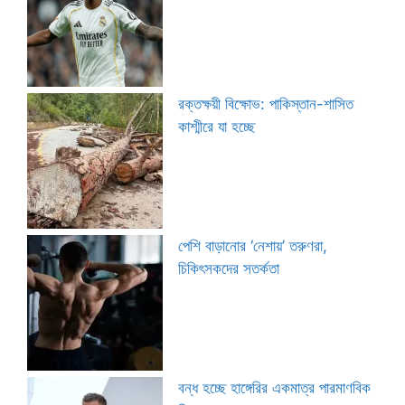
রক্তক্ষয়ী বিক্ষোভ: পাকিস্তান-শাসিত
কাশ্মীরে যা হচ্ছে
পেশি বাড়ানোর ‘নেশায়’ তরুণরা,
চিকিৎসকদের সতর্কতা
বন্ধ হচ্ছে হাঙ্গেরির একমাত্র পারমাণবিক