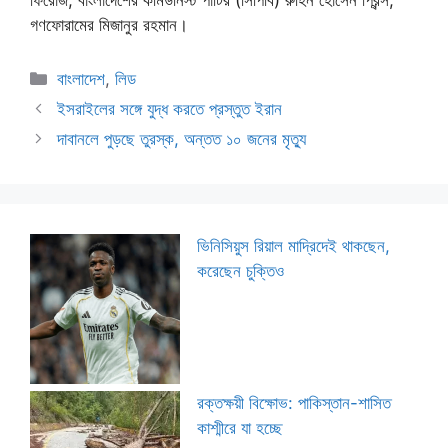
ফিরোজ, বাংলাদেশের কমিউনিস্ট পার্টির (সিপিবি) রুহিন হোসেন প্রিন্স,
গণফোরামের মিজানুর রহমান।
Categories
বাংলাদেশ
,
লিড
ইসরাইলের সঙ্গে যুদ্ধ করতে প্রস্তুত ইরান
দাবানলে পুড়ছে তুরস্ক, অন্তত ১০ জনের মৃত্যু
ভিনিসিয়ুস রিয়াল মাদ্রিদেই থাকছেন,
করেছেন চুক্তিও
রক্তক্ষয়ী বিক্ষোভ: পাকিস্তান-শাসিত
কাশ্মীরে যা হচ্ছে