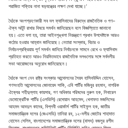
পরাজিত শক্তির নানা ষড়যন্ত্রের লক্ষণ দেখা যাচ্ছে।’
বৈঠকে অংশগ্রহণকারী সব দল ফ্যাসিবাদের বিরুদ্ধে রাজনৈতিক ও গণ–
ঐক্য অটুট রাখার বিষয়ে সমর্থন জানিয়েছেন বলে বিজ্ঞপ্তিতে জানানো
হয়। এতে বলা হয়, তারা আইনশৃঙ্খলা নিয়ন্ত্রণে প্রধান উপদেষ্টাকে আরও
কঠোর হওয়ার আহ্বান জানিয়েছে। নেতারা সংস্কার, বিচার ও
নির্বাচনপ্রক্রিয়ায় পূর্ণ সমর্থন জানিয়ে নির্বাচনকে সামনে রেখে ও ফ্যাসিবাদ
প্রতিহত করতে আরও নিয়মিতভাবে রাজনৈতিক দলগুলোর সঙ্গে সর্বদলীয়
সভা আয়োজনের অনুরোধ জানিয়েছেন।
বৈঠকে অংশ নেন রাষ্ট্র সংস্কার আন্দোলনের সৈয়দ হাসিবউদ্দিন হোসেন,
গণসংহতি আন্দোলনের জোনায়েদ সাকি, এবি পার্টির মজিবুর রহমান, নাগরিক
ঐক্যের শহীদুল্লাহ কায়সার, গণ অধিকার পরিষদের নুরুল হক, লিবারেল
ডেমোক্রেটিক পার্টির (এলডিপি) রেদোয়ান আহমেদ, খেলাফত মজলিসের
আহমদ আবদুল কাদের, বিপ্লবী ওয়ার্কার্স পার্টির সাইফুল হক, জাতীয়
সমাজতান্ত্রিক দলের (জেএসডি) তানিয়া রব, ১২-দলীয় জোটের শাহাদাত
হোসেন সেলিম, বাংলাদেশের সমাজতান্ত্রিক দলের (বাসদ) বজলুর রশীদ