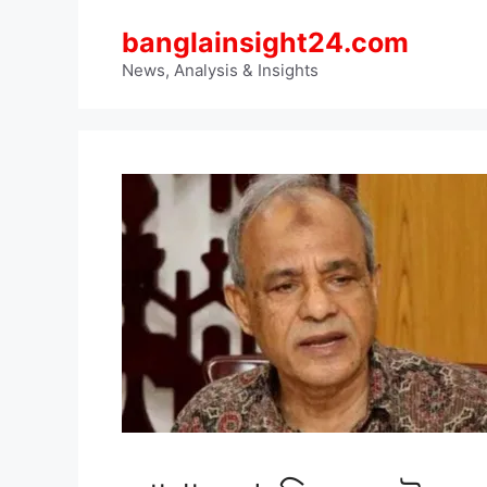
Skip
banglainsight24.com
to
content
News, Analysis & Insights