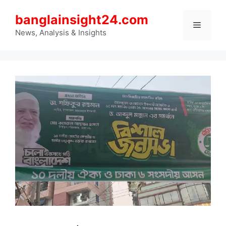
Skip
banglainsight24.com
to
Menu
content
News, Analysis & Insights