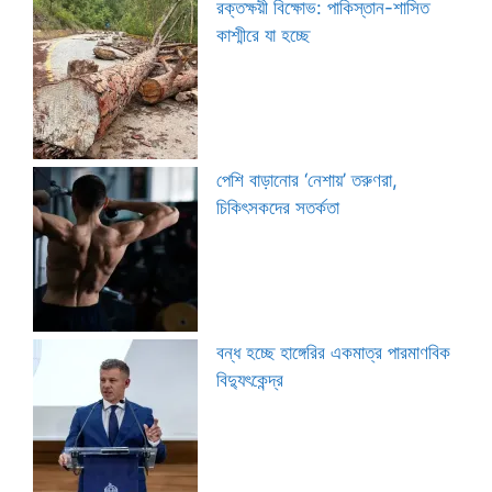
রক্তক্ষয়ী বিক্ষোভ: পাকিস্তান-শাসিত
কাশ্মীরে যা হচ্ছে
পেশি বাড়ানোর ‘নেশায়’ তরুণরা,
চিকিৎসকদের সতর্কতা
বন্ধ হচ্ছে হাঙ্গেরির একমাত্র পারমাণবিক
বিদ্যুৎকেন্দ্র