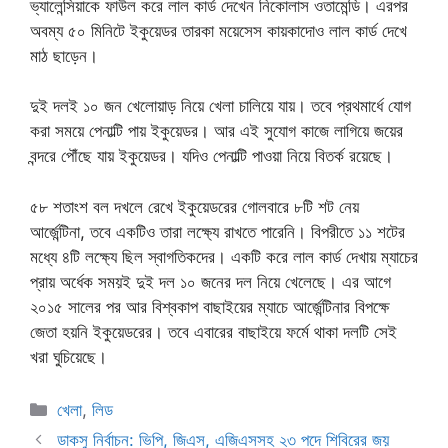
ভ্যালেন্সিয়াকে ফাউল করে লাল কার্ড দেখেন নিকোলাস ওতামেন্ডি। এরপর
অবম্য ৫০ মিনিটে ইকুয়েডর তারকা ময়েসেস কায়কাদোও লাল কার্ড দেখে
মাঠ ছাড়েন।
দুই দলই ১০ জন খেলোয়াড় নিয়ে খেলা চালিয়ে যায়। তবে প্রথমার্ধে যোগ
করা সময়ে পেনাল্টি পায় ইকুয়েডর। আর এই সুযোগ কাজে লাগিয়ে জয়ের
বন্দরে পৌঁছে যায় ইকুয়েডর। যদিও পেনাল্টি পাওয়া নিয়ে বিতর্ক রয়েছে।
৫৮ শতাংশ বল দখলে রেখে ইকুয়েডরের গোলবারে ৮টি শট নেয়
আর্জেন্টিনা, তবে একটিও তারা লক্ষ্যে রাখতে পারেনি। বিপরীতে ১১ শটের
মধ্যে ৪টি লক্ষ্যে ছিল স্বাগতিকদের। একটি করে লাল কার্ড দেখায় ম্যাচের
প্রায় অর্ধেক সময়ই দুই দল ১০ জনের দল নিয়ে খেলেছে। এর আগে
২০১৫ সালের পর আর বিশ্বকাপ বাছাইয়ের ম্যাচে আর্জেন্টিনার বিপক্ষে
জেতা হয়নি ইকুয়েডরের। তবে এবারের বাছাইয়ে ফর্মে থাকা দলটি সেই
খরা ঘুচিয়েছে।
Categories
খেলা
,
লিড
ডাকসু নির্বাচন: ভিপি, জিএস, এজিএসসহ ২৩ পদে শিবিরের জয়