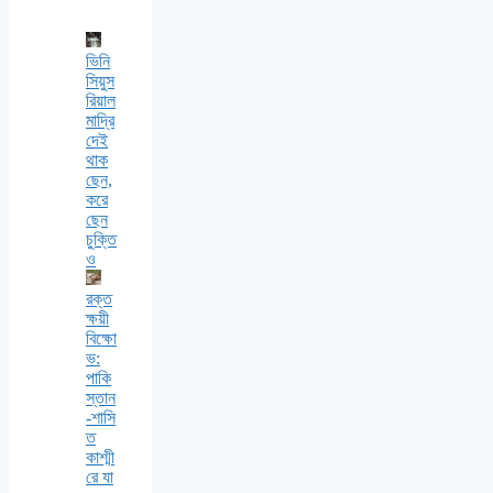
ভিনি
সিয়ুস
রিয়াল
মাদ্রি
দেই
থাক
ছেন,
করে
ছেন
চুক্তি
ও
রক্ত
ক্ষয়ী
বিক্ষো
ভ:
পাকি
স্তান
-শাসি
ত
কাশ্মী
রে যা