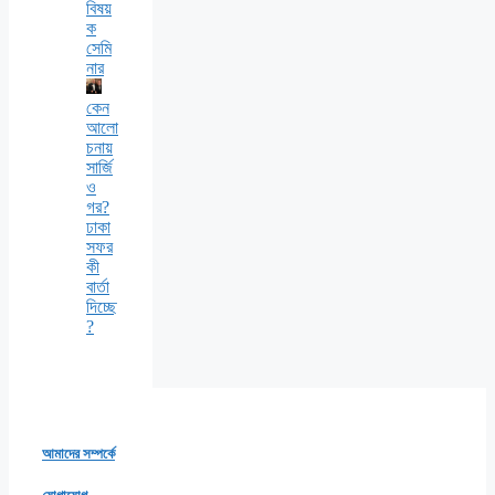
বিষয়
ক
সেমি
নার
কেন
আলো
চনায়
সার্জি
ও
গর?
ঢাকা
সফর
কী
বার্তা
দিচ্ছে
?
আমাদের সম্পর্কে