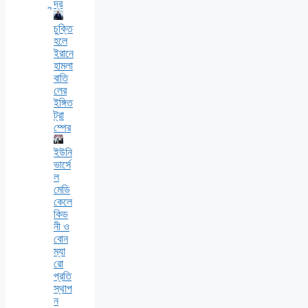
ন্দ্র
চুক্তি
হলে
ইরানে
হামলা
বাতি
লের
ইঙ্গিত
ট্রা
ম্পের
ইউনি
ভার্সে
ল
মেডি
কেলে
কিড
নী ও
বোন
ম্যা
রো
প্রতি
স্থাপ
ন