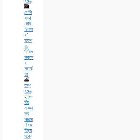
হচ্ছে
পেশি
বাড়া
নোর
‘নেশা
য়’
তরুণ
রা,
চিকিৎ
সকদে
র
সতর্ক
তা
বন্ধ
হচ্ছে
হাঙ্গে
রির
একমা
ত্র
পারমা
ণবিক
বিদ্যু
ৎকে